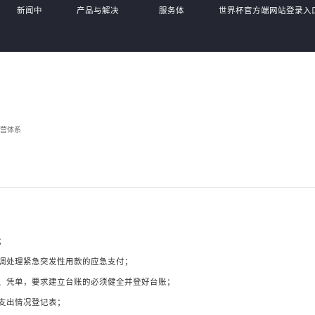
新闻中
产品与解决
服务体
世界杯官方端网站登录入
心
方案
系
(中国),
营体系
；
调处理紧急突发性用款的应急支付；
、凭单，要求建立台账的必须健全并登好台账；
支出情况登记表；