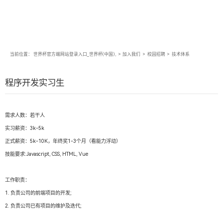
当前位置：
世界杯官方端网站登录入口_世界杯(中国),
>
加入我们
>
校园招聘
>
技术体系
程序开发实习生
需求人数：若干人
实习薪资：3k-5k
正式薪资：5k-10K，年终奖1-3个月（看能力浮动）
技能要求:Javascript, CSS, HTML, Vue
工作职责：
1. 负责公司的前端项目的开发;
2. 负责公司已有项目的维护及迭代;