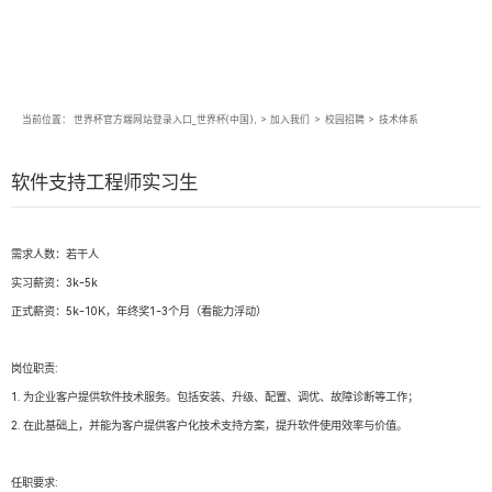
当前位置：
世界杯官方端网站登录入口_世界杯(中国),
>
加入我们
>
校园招聘
>
技术体系
软件支持工程师实习生
需求人数：若干人
实习薪资：3k-5k
正式薪资：5k-10K，年终奖1-3个月（看能力浮动）
岗位职责:
1. 为企业客户提供软件技术服务。包括安装、升级、配置、调优、故障诊断等工作；
2. 在此基础上，并能为客户提供客户化技术支持方案，提升软件使用效率与价值。
任职要求: